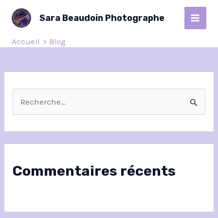
Aller
MAI
Sara Beaudoin Photographe
au
MEN
contenu
Accueil
Blog
R
e
c
h
Commentaires récents
e
r
c